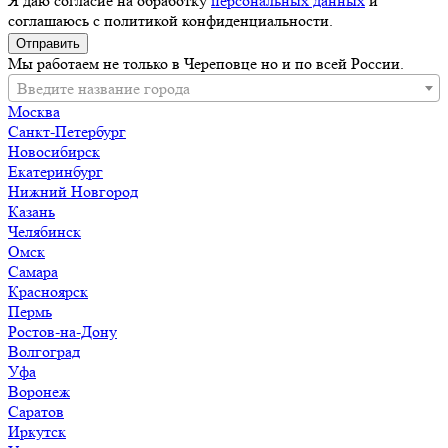
Я даю согласие на обработку
персональных данных
и
соглашаюсь с политикой конфиденциальности.
Оставьте
это
Мы работаем не только в Череповце но и по всей России.
поле
Введите название города
пустым.
Москва
Санкт-Петербург
Новосибирск
Екатеринбург
Нижний Новгород
Казань
Челябинск
Омск
Самара
Красноярск
Пермь
Ростов-на-Дону
Волгоград
Уфа
Воронеж
Саратов
Иркутск