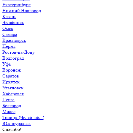
Екатеринбург
Нижний Новгород
Казань
Челябинск
Омск
Самара
Красноярск
Пермь
Ростов-на-Дону
Волгоград
Уфа
Воронеж
Саратов
Иркутск
Ульяновск
Хабаровск
Пенза
Белгород
Миасс
Троицк (Челяб. обл.)
Южноуральск
Спасибо!