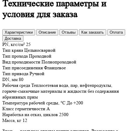
Технические параметры и
условия для заказа
Характеристики
Описание
Отзывы
Как заказать
Оплата
Доставка
PN, кгс/см²
25
Тип крана
Цельносварной
Тип прохода
Проходной
Вид проходимости
Полнопроходной
Тип присоединения
Фланцевое
Тип привода
Ручной
DN, мм
80
Рабочая среда
Теплосетевая вода, пар, нефтепродукты,
горюче-смазочные материалы и жидкости без содержания
абразивных прим
Температура рабочей среды, °С
До +200
Класс герметичности
А
Наработка на отказ, циклов
2500
Масса, кг
12
Здесь — реальные отзывы наших клиентов. Расскажите о