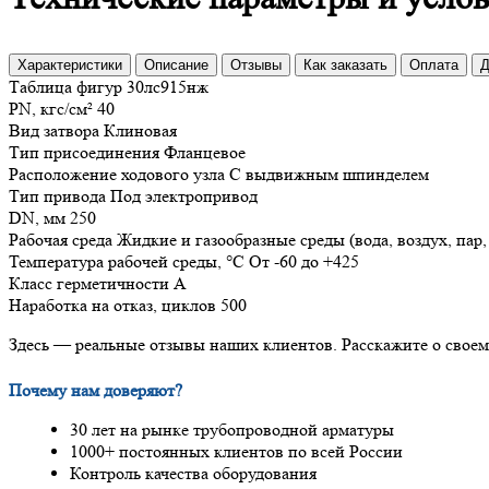
Характеристики
Описание
Отзывы
Как заказать
Оплата
Д
Таблица фигур
30лс915нж
PN, кгс/см²
40
Вид затвора
Клиновая
Тип присоединения
Фланцевое
Расположение ходового узла
С выдвижным шпинделем
Тип привода
Под электропривод
DN, мм
250
Рабочая среда
Жидкие и газообразные среды (вода, воздух, пар,
Температура рабочей среды, °С
От -60 до +425
Класс герметичности
А
Наработка на отказ, циклов
500
Здесь — реальные отзывы наших клиентов. Расскажите о свое
Почему нам доверяют?
30 лет на рынке трубопроводной арматуры
1000+ постоянных клиентов по всей России
Контроль качества оборудования